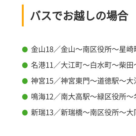
バスでお越しの場合
金山18／金山～南区役所～星崎
名港11／大江町～白水町～柴田
神宮15／神宮東門～道徳駅～大
鳴海12／南大高駅～緑区役所
新瑞13／新瑞橋～南区役所～大