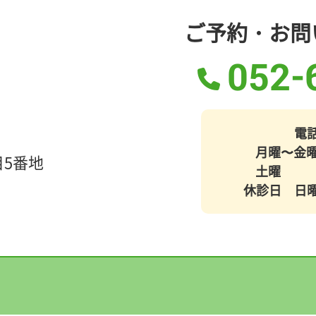
ご予約・お問
052-
電
月曜〜金曜 
5番地
土曜 8：
休診日 日